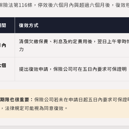
保險法第116條，停效後六個月內與超過六個月後，復效
期間
復效方式
清償欠繳保費、利息及約定費用後，翌日上午零時
月內
力
六個
提出復效申請，保險公司可在五日內要求可保證明
期限也很重要：
保險公司若未在申請日起五日內要求可保證
，法律規定可能視為同意復效。