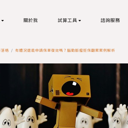
關於我
試算工具
諮詢服務
部落格
有體況還能申請保單復效嗎？腦動脈瘤拒保翻案案例解析