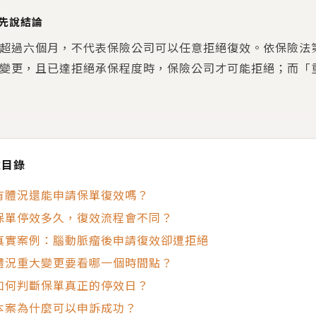
先說結論
超過六個月，不代表保險公司可以任意拒絕復效。依保險法第
變更，且已達拒絕承保程度時，保險公司才可能拒絕；而「
章目錄
有體況還能申請保單復效嗎？
保單停效多久，復效流程會不同？
真實案例：腦動脈瘤後申請復效卻遭拒絕
體況重大變更要看哪一個時間點？
如何判斷保單真正的停效日？
本案為什麼可以申訴成功？