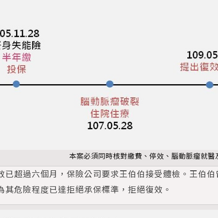
本案必須同時核對繳費、停效、腦動脈瘤就醫
效已超過六個月，保險公司要求王伯伯接受體檢。王伯伯
為其危險程度已達拒絕承保標準，拒絕復效。