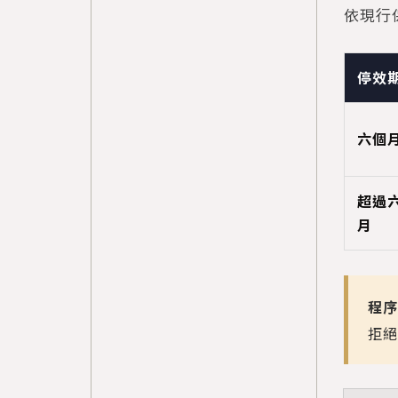
依現行
停效
六個
超過
月
程序
拒絕