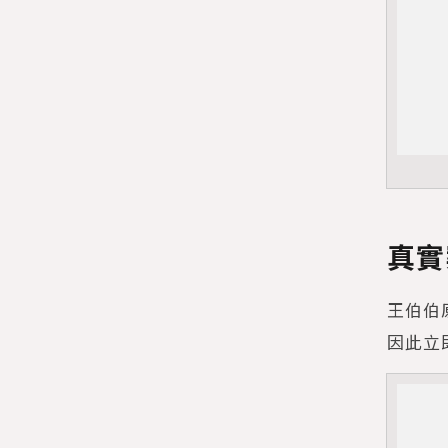
真實
王伯伯
因此立