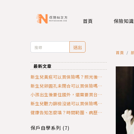
首頁
保險知識
送出
首頁
最新文章
新生兒黃疸可以買保險嗎？照光後多久
能投保？核保與健康告知完整解析
新生兒卵圓孔未閉合可以買保險嗎？閉
合後多久能投保？核保與健康告知解析
小孩出生後要住國外，還需要買台灣保
險嗎？
新生兒聽力篩檢沒過可以買保險嗎？投
保、告知與理賠爭議完整解析
健康告知怎麼填？時間範圍、病歷與就
醫紀錄完整教學
保戶自學系列 (7)