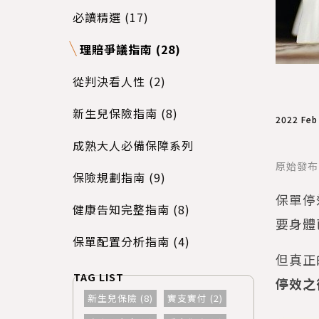
必讀精選 (17)
理賠爭議指南 (28)
從判決看人性 (2)
新生兒保險指南 (8)
2022 Feb
成熟大人必備保障系列
原始發布
保險規劃指南 (9)
保單停
健康告知完整指南 (8)
要身體
保單配置分析指南 (4)
但真正
停效之
新生兒保險 (8)
實支實付 (2)