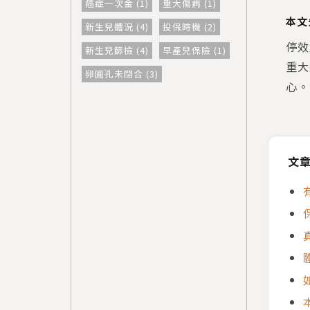
癌症一次金 (1)
重大傷病 (1)
本文
新生兒體況 (4)
投保時機 (2)
停效
新生兒篩檢 (4)
早產兒保險 (1)
重大
卵圓孔未閉合 (3)
心。
文