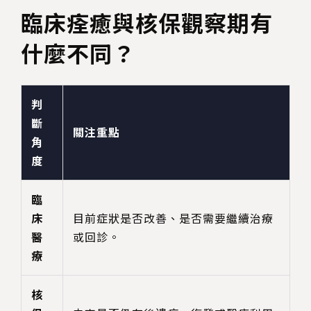
臨床痊癒與核保觀察期有
什麼不同？
判
斷
關注重點
角
度
臨
床
目前症狀是否改善、是否需要繼續治療
醫
或回診。
療
核