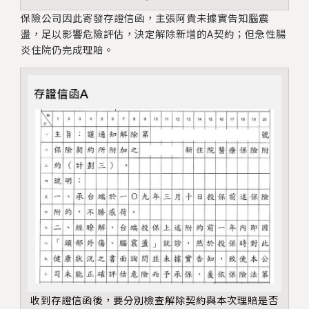
保險公司因此寄發存證信函，主張阿貴未據實告知腦震
盪，足以影響危險評估，決定解除新增的A契約；但急性腸
炎住院仍完成理賠。
收到存證信函後，要分別檢查解除契約與本次理賠是否