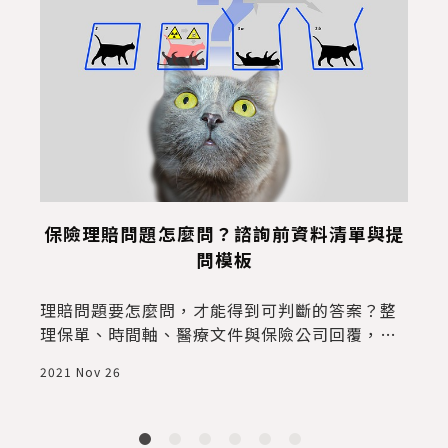
9
保險理賠問題怎麼問？諮詢前資料清單與提
問模板
理賠問題要怎麼問，才能得到可判斷的答案？整
理保單、時間軸、醫療文件與保險公司回覆，並
附可直接複製的諮詢模板。
2021 Nov 26
2