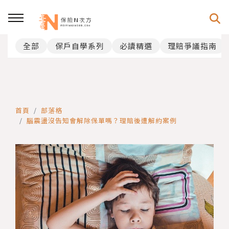
全部
保戶自學系列
必讀精選
理賠爭議指南
回主選單
回主選單
保險知識
試算工具
新生兒保險指南
保障缺口自測
首頁
部落格
腦震盪沒告知會解除保單嗎？理賠後遭解約案例
健康告知完整指南
癌症保障缺口試算
保單配置分析指南
新生兒投保時效試算
理賠爭議指南